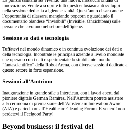
La pulizia sanitaria sta vivendo una nuova, massiccia ondata di
innovazione. Venite a scoprire tutti questi entusiasmanti sviluppi
nella sessione dedicata a igiene e sanità. Quest’anno ci sarà anche
l’opportunità di rilassarsi mangiando popcorn e guardando il
documentario olandese “Invisibili” (Invisible, Onzichtbaar) sulle
persone che lavorano nel settore dell’igiene.
Sessione su dati e tecnologia
Tuffatevi nel mondo dinamico e in continua evoluzione dei dati e
della tecnologia. Incontrate le principali aziende a livello mondiale
che operano con i dati e sperimentate lo strabiliante mondo
“fantascientifico” della Robot Arena, con diverse sessioni dedicate a
questo settore in forte espansione.
Sessioni all’Amtrium
Inaugurazione in grande stile a Interclean, con i lavori aperti dal
pioniere digitale German Ramirez. Nell’Amtrium potrete assistere
alla cerimonia di premiazione dell’Amsterdam Innovation Award
(AIA) e partecipare all’Healthcare Cleaning Forum. E venerdì non
perdetevi il Feelgood Party!
Beyond business: il festival del