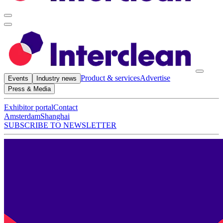
Product & services
Advertise
Events
Industry news
Press & Media
Exhibitor portal
Contact
Amsterdam
Shanghai
SUBSCRIBE TO NEWSLETTER