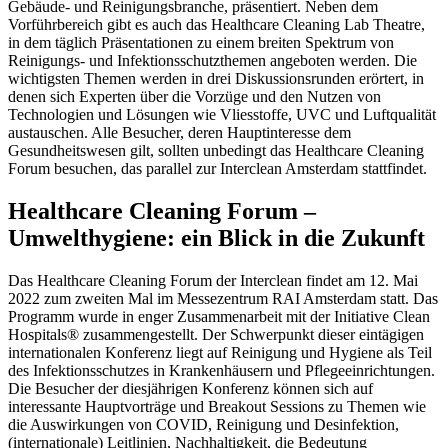
Gebäude- und Reinigungsbranche, präsentiert. Neben dem
Vorführbereich gibt es auch das Healthcare Cleaning Lab Theatre,
in dem täglich Präsentationen zu einem breiten Spektrum von
Reinigungs- und Infektionsschutzthemen angeboten werden. Die
wichtigsten Themen werden in drei Diskussionsrunden erörtert, in
denen sich Experten über die Vorzüge und den Nutzen von
Technologien und Lösungen wie Vliesstoffe, UVC und Luftqualität
austauschen. Alle Besucher, deren Hauptinteresse dem
Gesundheitswesen gilt, sollten unbedingt das Healthcare Cleaning
Forum besuchen, das parallel zur Interclean Amsterdam stattfindet.
Healthcare Cleaning Forum –
Umwelthygiene: ein Blick in die Zukunft
Das Healthcare Cleaning Forum der Interclean findet am 12. Mai
2022 zum zweiten Mal im Messezentrum RAI Amsterdam statt. Das
Programm wurde in enger Zusammenarbeit mit der Initiative Clean
Hospitals® zusammengestellt. Der Schwerpunkt dieser eintägigen
internationalen Konferenz liegt auf Reinigung und Hygiene als Teil
des Infektionsschutzes in Krankenhäusern und Pflegeeinrichtungen.
Die Besucher der diesjährigen Konferenz können sich auf
interessante Hauptvorträge und Breakout Sessions zu Themen wie
die Auswirkungen von COVID, Reinigung und Desinfektion,
(internationale) Leitlinien, Nachhaltigkeit, die Bedeutung