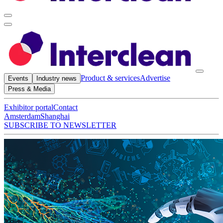
Product & services
Advertise
Events
Industry news
Press & Media
Exhibitor portal
Contact
Amsterdam
Shanghai
SUBSCRIBE TO NEWSLETTER