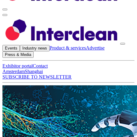
Product & services
Advertise
Events
Industry news
Press & Media
Exhibitor portal
Contact
Amsterdam
Shanghai
SUBSCRIBE TO NEWSLETTER