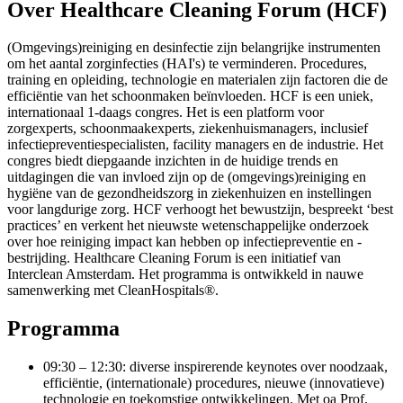
Over Healthcare Cleaning Forum (HCF)
(Omgevings)reiniging en desinfectie zijn belangrijke instrumenten
om het aantal zorginfecties (HAI's) te verminderen. Procedures,
training en opleiding, technologie en materialen zijn factoren die de
efficiëntie van het schoonmaken beïnvloeden. HCF is een uniek,
internationaal 1-daags congres. Het is een platform voor
zorgexperts, schoonmaakexperts, ziekenhuismanagers, inclusief
infectiepreventiespecialisten, facility managers en de industrie. Het
congres biedt diepgaande inzichten in de huidige trends en
uitdagingen die van invloed zijn op de (omgevings)reiniging en
hygiëne van de gezondheidszorg in ziekenhuizen en instellingen
voor langdurige zorg. HCF verhoogt het bewustzijn, bespreekt ‘best
practices’ en verkent het nieuwste wetenschappelijke onderzoek
over hoe reiniging impact kan hebben op infectiepreventie en -
bestrijding. Healthcare Cleaning Forum is een initiatief van
Interclean Amsterdam. Het programma is ontwikkeld in nauwe
samenwerking met CleanHospitals®.
Programma
09:30 – 12:30: diverse inspirerende keynotes over noodzaak,
efficiëntie, (internationale) procedures, nieuwe (innovatieve)
technologie en toekomstige ontwikkelingen. Met oa Prof.