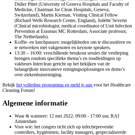
Didier Pittet (University of Geneva Hospitals and Faculty of
Medicine, Chairman for Clean Hospitals, Geneva,
Switzerland), Martin Kiernan, Visiting Clinical Fellow
(Richard Wells Research Centre, England), Juliëtte`Severin
(Clinical microbiologist, medical coordinator of Unit Infection
Prevention at Erasmus MC Rotterdam, Associate professor,
The Netherlands).
Koffie- en lunchpauzes: mogelijkheden om te discussiëren en
te netwerken met vakgenoten en keynote speakers.
13:30 – 16:00: verschillende breakout sessies die verdieping
brengen rondom specifieke thema’s en rondleidingen op
vakbeurs Interclean gericht op het bekijken van de
belangrijkste innovatieve reinigingsoplossingen en demo’s
over ziekenhuisreiniging.
Bekijk
het volledige programma en meld je aan
voor het Healthcare
Cleaning Forum!
Algemene informatie
Waar & wanneer: 12 mei 2022, 09:00 - 17:00 uur, RAI
Amsterdam
Voor wie: het congres richt zich op infectiepreventie
controllers, hygiënisten, facility managers, gespecialiseerde