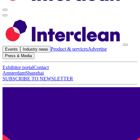
Product & services
Advertise
Events
Industry news
Press & Media
Exhibitor portal
Contact
Amsterdam
Shanghai
SUBSCRIBE TO NEWSLETTER