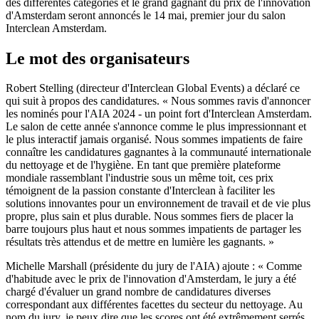
des différentes catégories et le grand gagnant du prix de l'innovation
d'Amsterdam seront annoncés le 14 mai, premier jour du salon
Interclean Amsterdam.
Le mot des organisateurs
Robert Stelling (directeur d'Interclean Global Events) a déclaré ce
qui suit à propos des candidatures. « Nous sommes ravis d'annoncer
les nominés pour l'AIA 2024 - un point fort d'Interclean Amsterdam.
Le salon de cette année s'annonce comme le plus impressionnant et
le plus interactif jamais organisé. Nous sommes impatients de faire
connaître les candidatures gagnantes à la communauté internationale
du nettoyage et de l'hygiène. En tant que première plateforme
mondiale rassemblant l'industrie sous un même toit, ces prix
témoignent de la passion constante d'Interclean à faciliter les
solutions innovantes pour un environnement de travail et de vie plus
propre, plus sain et plus durable. Nous sommes fiers de placer la
barre toujours plus haut et nous sommes impatients de partager les
résultats très attendus et de mettre en lumière les gagnants. »
Michelle Marshall (présidente du jury de l'AIA) ajoute : « Comme
d'habitude avec le prix de l'innovation d'Amsterdam, le jury a été
chargé d'évaluer un grand nombre de candidatures diverses
correspondant aux différentes facettes du secteur du nettoyage. Au
nom du jury, je peux dire que les scores ont été extrêmement serrés