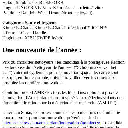
Hako : Scrubmaster B5 430 ORB
Unger : UNGER VisaVersa® Pro 2-en-1 raclette à vitre
Baudoin : Baudoin Wash Drone (drone nettoyant)
Catégorie : Santé et hygiène
Kimberly-Clark : Kimberly-Clark Professional™ ICON™
I-Team : i-Clean Handle
Hagleitner : XIBU 2WIPE hybrid
Une nouveauté de l’année :
Prix du choix des nettoyeurs : les candidats à la prestigieuse élection
néerlandaise du "Nettoyeur de l'année" ("Schoonmaker van het
jaar") voteront également pour l'innovation gagnante, car ce sont
eux qui, en fin de compte, doivent travailler avec les nouveaux
produits/ les dernières innovations.
Contribution de l'AMREF : tous les frais d'inscription au prix de
l'innovation d'Amsterdam seront reversés aux médecins volants de la
Fondation africaine pour la médecine et la recherche (AMREF).
D'avril au 8 mai, les professionnels et les partenaires de l'industrie
pourront voter pour leur innovation préférée sur le site
intercleanshow.com/amsterdam/innovations/nominees/
. Le candidat
ayant reçu le plus grand nombre de votes du public remportera le